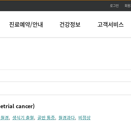
본문바로가기
로그인
회원
진료예약/안내
건강정보
고객서비스
ial cancer)
무월경
,
생식기 출혈
,
골반 통증
,
월경과다
,
비정상