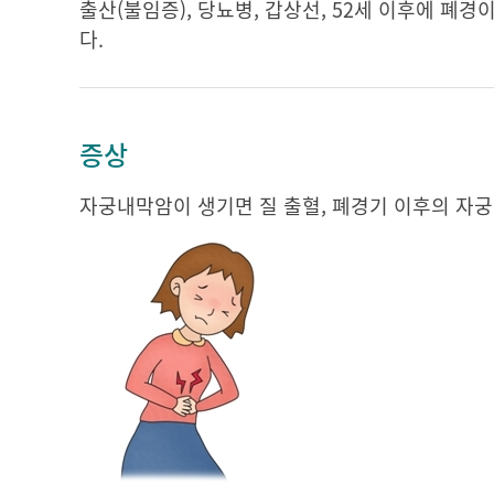
출산(불임증), 당뇨병, 갑상선, 52세 이후에 폐
다.
증상
자궁내막암이 생기면 질 출혈, 폐경기 이후의 자궁 