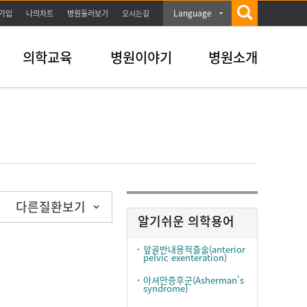
Language
가입
나의차트
병원둘러보기
오시는길
의학교육
병원이야기
병원소개
다른질환보기
알기쉬운 의학용어
앞골반내용적출술(anterior
pelvic exenteration)
아셔만증후군(Asherman's
syndrome)