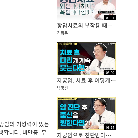
06
:
34
항암치료의 부작용 때문에 치료를 망설이고 계신가요?
김형돈
06
:
00
자궁암, 치료 후 이렇게 관리하자
박정열
유방암의 기왕력이 있는
05
:
14
생합니다. 비만증, 무
자궁암으로 진단받아도 출산을 할 수 있나요?