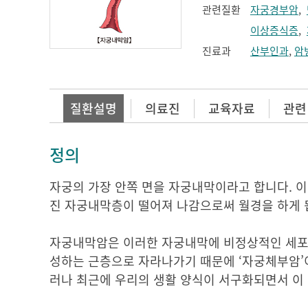
관련질환
자궁경부암
,
이상증식증
,
진료과
산부인과
,
암
질환설명
의료진
교육자료
관련
정의
자궁의 가장 안쪽 면을 자궁내막이라고 합니다. 이
진 자궁내막층이 떨어져 나감으로써 월경을 하게 
자궁내막암은 이러한 자궁내막에 비정상적인 세포로
성하는 근층으로 자라나가기 때문에 ‘자궁체부암’이
러나 최근에 우리의 생활 양식이 서구화되면서 이