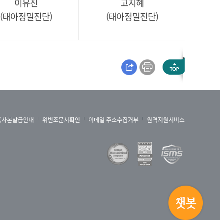
이유진
고지혜
(태아정밀진단)
(태아정밀진단)
록사본발급안내
위변조문서확인
이메일 주소수집거부
원격지원서비스