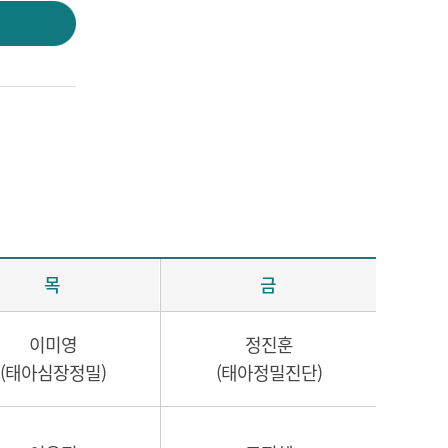
목
금
이미영
정진훈
(태아심장정밀)
(태아정밀진단)