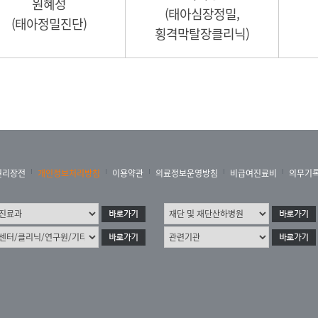
원혜성
(태아심장정밀,
(태아정밀진단)
횡격막탈장클리닉)
권리장전
개인정보처리방침
이용약관
의료정보운영방침
비급여진료비
의무기