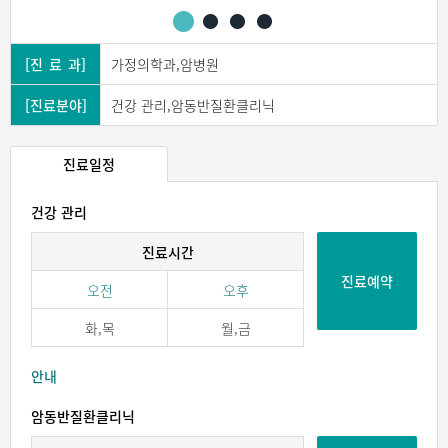
[진 료 과]
가정의학과,암병원
[진료분야]
건강 관리,암동반질환클리닉
진료일정
건강 관리
진료시간
진료예약
오전
오후
화,목
월,금
안내
암동반질환클리닉