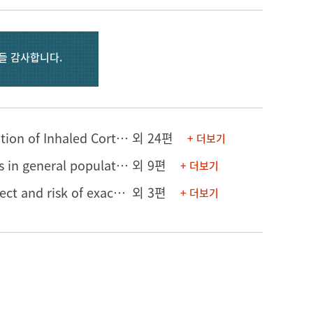
들 감사합니다.
[논문] A Prediction Scoring Model for the Effect of Withdrawal or Addition of Inhaled Corticosteroids in Patients with Chronic Obstructive Pulmonary Disease
외 24편
+ 더보기
[의학포스터] Chronic obstructive pulmonary disease risk factor profiles in general population and referred patients: potential etiotypes
외 9편
+ 더보기
[연구발표] Spirometry pattern of restrictive and mixed ventilatory defect and risk of exacerbation in patients with bronchiectasis: a prospective KMBARC cohort study
외 3편
+ 더보기