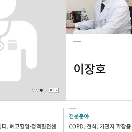
이장호
전문분야
센터
,
폐고혈압·정맥혈전센
COPD, 천식, 기관지 확장증