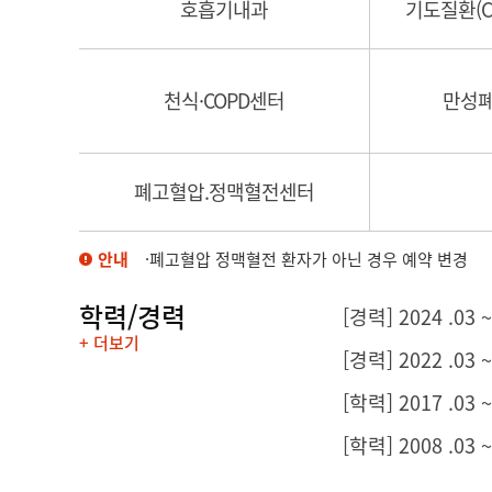
호흡기내과
기도질환(C
천식·COPD센터
만성폐
폐고혈압.정맥혈전센터
안내
·폐고혈압 정맥혈전 환자가 아닌 경우 예약 변경
학력/경력
[경력] 2024 .
+ 더보기
[경력] 2022 .0
[학력] 2017 .03
[학력] 2008 .03