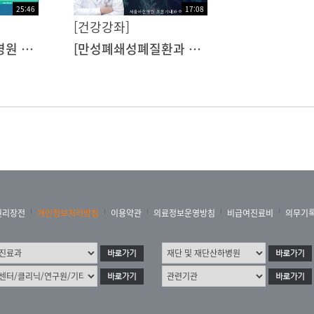
25:46
17:08
[건강강좌]
제28차 서울아산병원 호흡기내과 연수강좌 [Beyond PFT: New Horizons in Airway Assessment] : Understanding Early Airway Disease: Definition, Pathophysiology and Clinical Significance
[만성폐쇄성폐질환과 폐고혈압] 오랜기간 호흡곤란, 기침, 무력감이 이어진다면, 만성폐쇄성폐질환이 부르는 또 다른 경고 폐고혈압: 호흡기내과 이장호 교수ㅣ동아아산건강강좌
권리장전
개인정보처리방침
이용약관
의료정보운영방침
비급여진료비
의무기