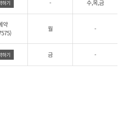
-
수,목,금
약하기
예약
월
-
7575)
금
-
약하기