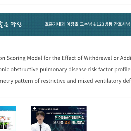
호흡기내과 이장호 교수님 &123병동 간호사님