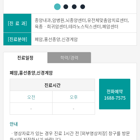
종양내과,암병원,뇌종양센터,유전체맞춤암치료센터,
[진 료 과]
육종ㆍ희귀암센터,테라노스틱스센터,폐암센터
[진료분야]
폐암,흉선종양,신경계암
진료일정
학력/경력
폐암,흉선종양,신경계암
진료시간
전화예약
오전
오후
1688-7575
-
-
안내
ㆍ영상자료가 있는 경우 진료 1시간 전 [외부영상저장] 창구를 방문
하시어 저장하시기 바랍니다.