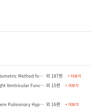
[논문] Calculation of Regurgitant Volume Using Echocardiographic Volumetric Method for Accurate Diagnosis of Severe Mitral Regurgitation
외 187편
+ 더보기
[의학포스터] Prognostic Value of Echocardiographic Parameters for Right Ventricular Function in Patients with Acute Non-Massive Pulmonary Embolism
외 15편
+ 더보기
[연구발표] Long-term Outcomes of Adult Atrial Septal Defect With Severe Pulmonary Hypertension After Surgical Closure.
외 16편
+ 더보기