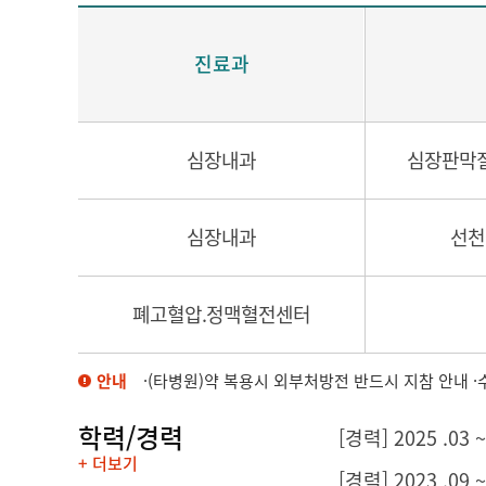
진료과
심장내과
심장판막질
심장내과
선천
폐고혈압.정맥혈전센터
안내
·(타병원)약 복용시 외부처방전 반드시 지참 안내 
학력/경력
[경력] 2025 .0
+ 더보기
[경력] 2023 .