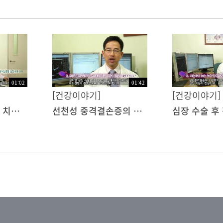
01:02
01:42
[건강이야기]
[건강이야기]
심방중격결손증의 치료법
선천성 중격결손증의 치료
심장 수술 후