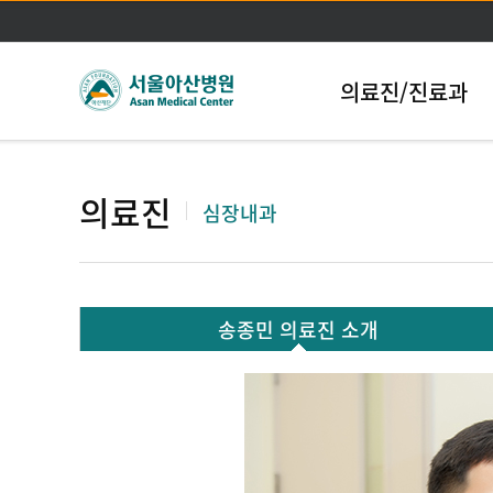
의료진/진료과
의료진
심장내과
송종민 의료진 소개