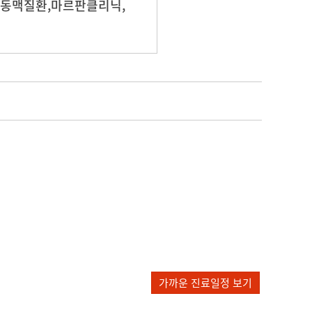
동맥질환,마르판클리닉,
가까운 진료일정 보기