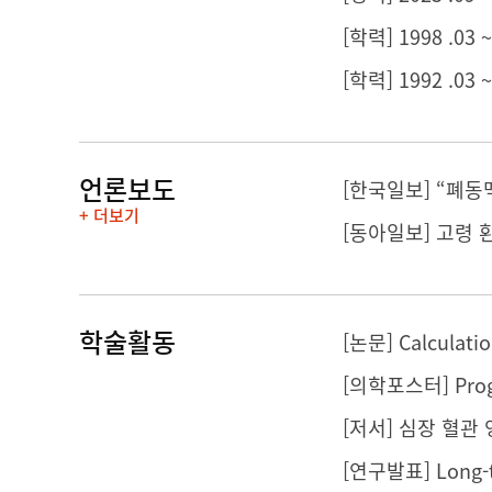
[학력] 1998 .03
[학력] 1992 .03
언론보도
[한국일보] “폐동
+ 더보기
[동아일보] 고령
학술활동
[저서] 심장 혈관