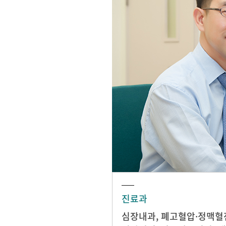
진료과
심장내과
,
폐고혈압·정맥혈