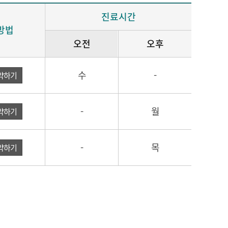
진료시간
방법
오전
오후
수
-
약하기
-
월
약하기
-
목
약하기