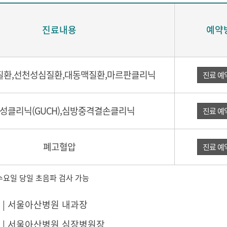
진료내용
예약
환,선천성심질환,대동맥질환,마르판클리닉
진료 예
성클리닉(GUCH),심방중격결손클리닉
진료 예
폐고혈압
진료 예
·수요일 당일 초음파 검사 가능
3 ~ | 서울아산병원 내과장
09 ~ | 서울아산병원 심장병원장