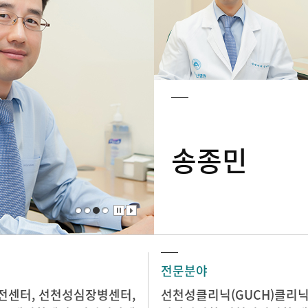
송종민
전문분야
전센터
,
선천성심장병센터
,
선천성클리닉(GUCH)클리