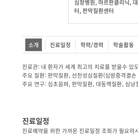
심장병원
,
마르판클리닉
,
대
터
,
판막질환센터
소개
진료일정
학력/경력
학술활동
진료관: 내 환자가 세계 최고의 치료를 받을수 있도
주요 질환: 판막질환, 선천성심질환(심방중격결손 
주요 연구: 심초음파, 판막질환, 대동맥질환, 심낭
진료일정
진료예약을 위한 가까운 진료일정 조회가 필요하시