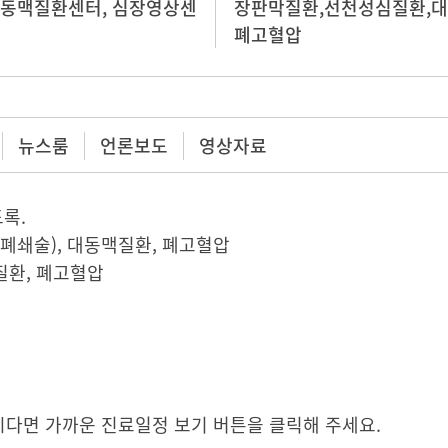
동맥질환센터
,
심장영상센
장판막질환,선천성심질환,대
폐고혈압
뉴스룸
언론보도
영상자료
록.
폐쇄술), 대동맥질환, 폐고혈압
질환, 폐고혈압
다면 가까운 진료일정 보기 버튼을 클릭해 주세요.