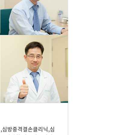
닉,심방중격결손클리닉,심