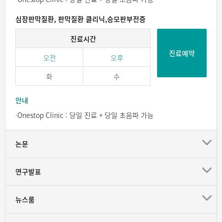
심장판막질환, 판막질환 클리닉,승모판부전증
진료시간
진료예약
오전
오후
화
수
안내
·Onestop Clinic : 당일 진료 + 당일 초음파 가능
논문
연구발표
뉴스룸