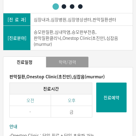
[진 료 과]
심장내과,심장병원,심장영상센터,판막질환센터
승모판질환,심내막염,승모판부전증,
[진료분야]
판막질환클리닉,Onestop Clinic(초진만),심잡음
(murmur)
진료일정
학력/경력
판막질환,Onestop Clinic(초진만),심잡음(murmur)
진료시간
진료예약
오전
오후
-
금
안내
·Onestop Clinic : 당일 진료 + 당일 초음파 가능