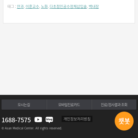
태그 :
안과
,
이훈교수
,
노화
,
다초점인공수정체삽입술
,
백내장
오시는길
모바일진료카드
진료/검사결과 조회
1688-7575
개인정보처리방침
© Asan Medical Center. All rights reserved.