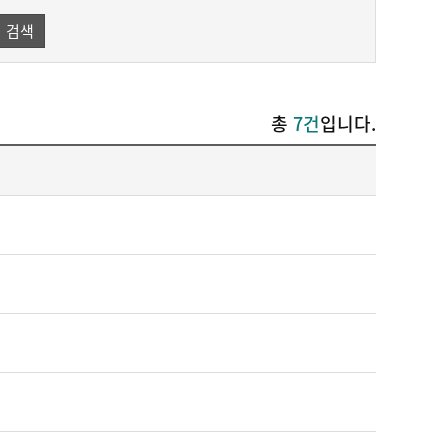
검색
총
7건
입니다.