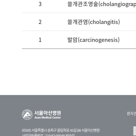
3
쓸개관조영술(cholangiograp
2
쓸개관염(cholangitis)
1
발암(carcinogenesis)
환자
05505 서울특별시 송파구 올림픽로 43길 88 서울아산병원
사업자등록번호 : 219-82-00046 박승일