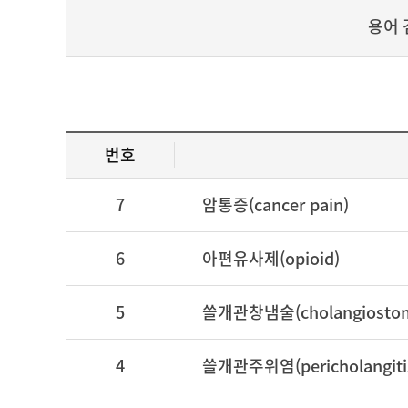
용어 
번호
7
암통증(cancer pain)
6
아편유사제(opioid)
5
쓸개관창냄술(cholangiosto
4
쓸개관주위염(pericholangiti