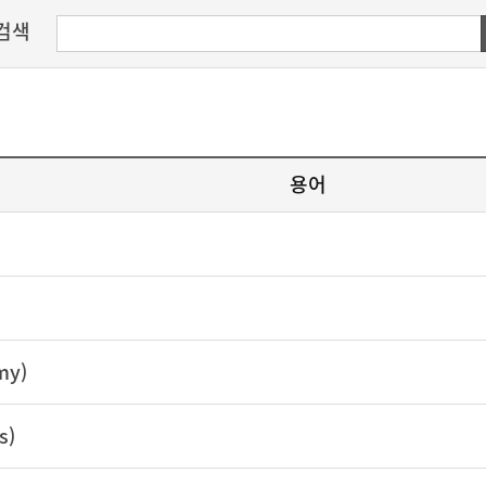
검색
용어
my)
s)