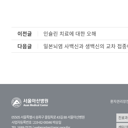
이전글
인슐린 치료에 대한 오해
다음글
일본뇌염 사백신과 생백신의 교차 접종
환자권리장
05505 서울특별시 송파구 올림픽로 43길 88 서울아산병원
사업자등록번호 : 219-82-00046 박승일
TEL 1688-7575 /
webmaster@amc.seoul.kr