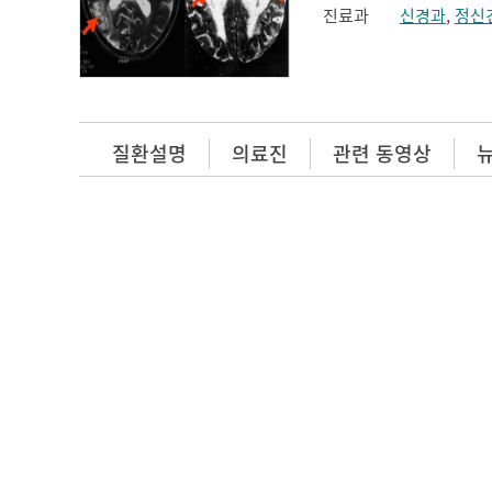
진료과
신경과
,
정신
질환설명
의료진
관련 동영상