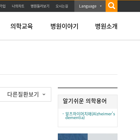
Language
가입
나의차트
병원둘러보기
오시는길
의학교육
병원이야기
병원소개
다른질환보기
알기쉬운 의학용어
알츠하이머치매(Alzheimer's
dementia)