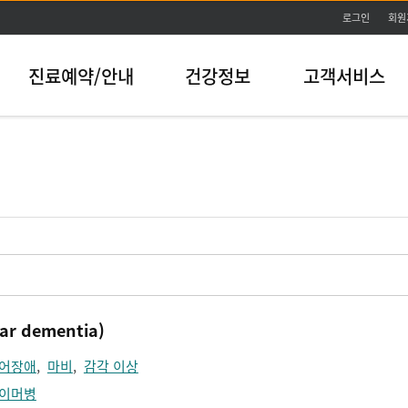
본문바로가기
로그인
회원
진료예약/안내
건강정보
고객서비스
r dementia)
어장애
,
마비
,
감각 이상
이머병