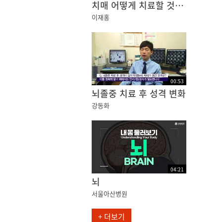
치매 어떻게 치료할 것인가?
이재홍
00
:
53
뇌졸중 치료 후 성격 변화
강동화
04
:
21
뇌
서울아산병원
+ 더보기