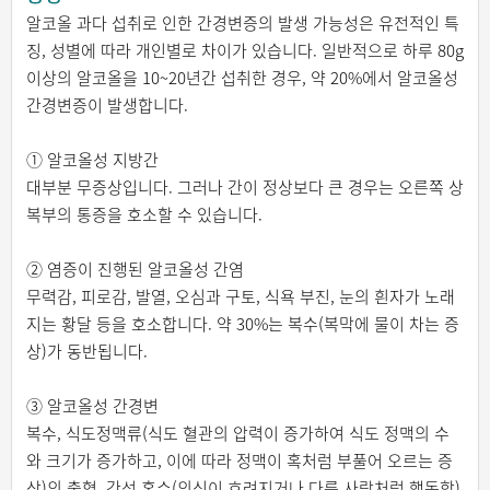
알코올 과다 섭취로 인한 간경변증의 발생 가능성은 유전적인 특
징, 성별에 따라 개인별로 차이가 있습니다. 일반적으로 하루 80g
이상의 알코올을 10~20년간 섭취한 경우, 약 20%에서 알코올성
간경변증이 발생합니다.
① 알코올성 지방간
대부분 무증상입니다. 그러나 간이 정상보다 큰 경우는 오른쪽 상
복부의 통증을 호소할 수 있습니다.
② 염증이 진행된 알코올성 간염
무력감, 피로감, 발열, 오심과 구토, 식욕 부진, 눈의 흰자가 노래
지는 황달 등을 호소합니다. 약 30%는 복수(복막에 물이 차는 증
상)가 동반됩니다.
③ 알코올성 간경변
복수, 식도정맥류(식도 혈관의 압력이 증가하여 식도 정맥의 수
와 크기가 증가하고, 이에 따라 정맥이 혹처럼 부풀어 오르는 증
상)의 출혈, 간성 혼수(의식이 흐려지거나 다른 사람처럼 행동함)