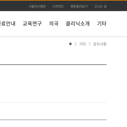
서울아산병원
나의차트
병원둘러보기
오시는 길
진료안내
교육연구
의국
클리닉소개
기타
기타
공지사항