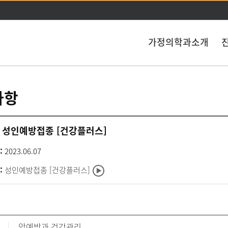
주메뉴 바로가기
본문 바로가기
가정의학과소개
사항
성인예방접종 [건강플러스]
:
2023.06.07
:
성인예방접종 [건강플러스]
암예방과 건강관리