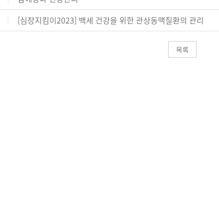
[심장지킴이2023] 백세 건강을 위한 관상동맥질환의 관리
목록