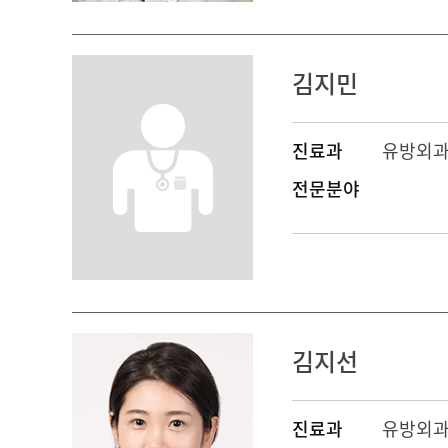
김지민
진료과
유방외
전문분야
김지선
진료과
유방외