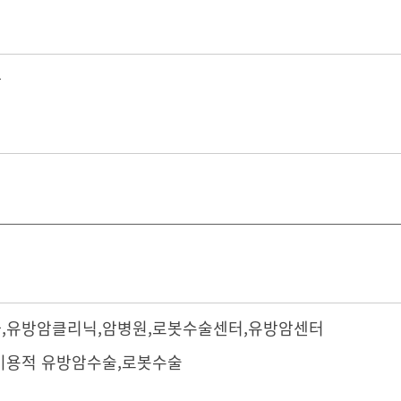
과
과
,
유방암클리닉
,
암병원
,
로봇수술센터
,
유방암센터
미용적 유방암수술,로봇수술