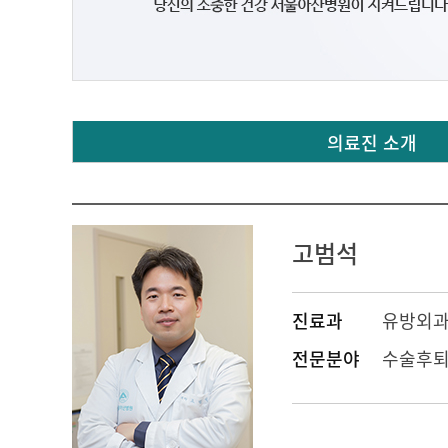
의료진 소개
고범석
진료과
유방외
전문분야
수술후퇴