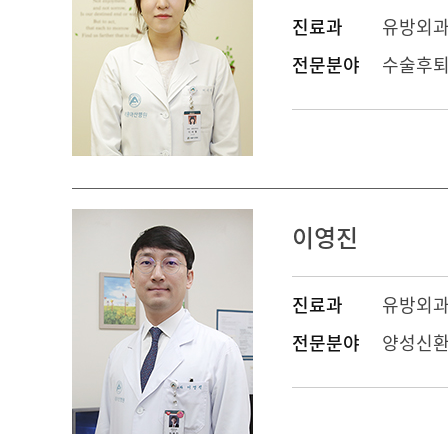
진료과
유방외
전문분야
수술후퇴
이영진
진료과
유방외
전문분야
양성신환