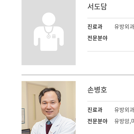
서도담
진료과
유방외
전문분야
손병호
진료과
유방외
전문분야
유방암,