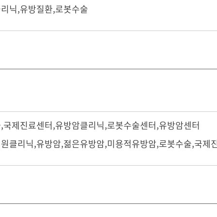
리닉,유방질환,로봇수술
과
,
국제진료센터
,
유방암클리닉
,
로봇수술센터
,
유방암센터
원클리닉,유방암,젊은유방암,미용적유방암,로봇수술,국제