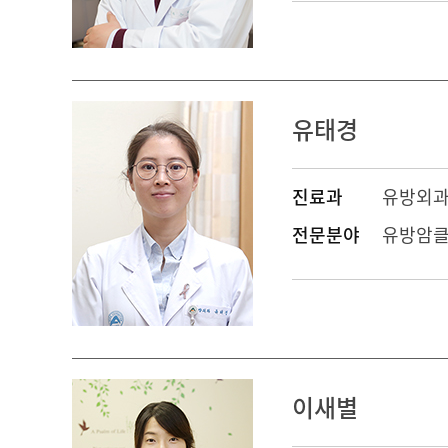
유태경
진료과
유방외
전문분야
유방암클
이새별