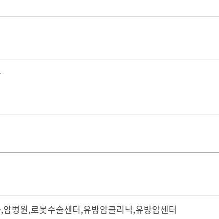
과
과
,
암병원
,
로봇수술센터
,
유방암클리닉
,
유방암센터