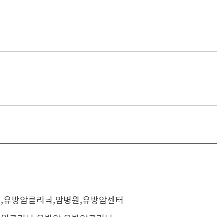
과
환
과
,
유방암클리닉
,
암병원
,
유방암센터