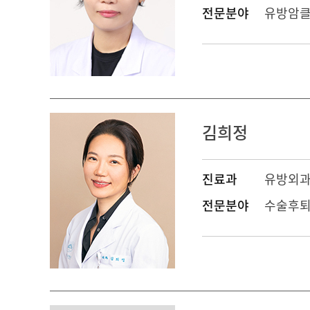
전문분야
유방암클
김희정
진료과
유방외
전문분야
수술후퇴