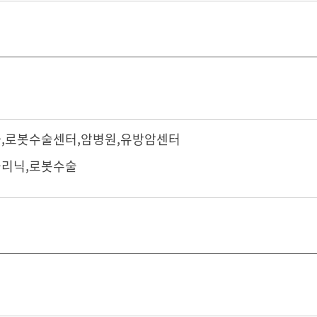
과
,
로봇수술센터
,
암병원
,
유방암센터
리닉,로봇수술